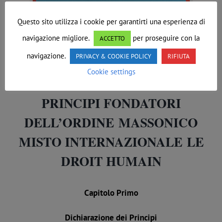
Questo sito utilizza i cookie per garantirti una esperienza di
navigazione migliore.
per proseguire con la
ACCETTO
navigazione.
PRIVACY & COOKIE POLICY
RIFIUTA
Cookie settings
PRINCIPI FONDATORI
DELL’ORDINE
MASSONICO
MISTO INTERNAZIONALE
LE
DROIT HUMAIN
Capitolo Primo
Dichiarazione dei Principi