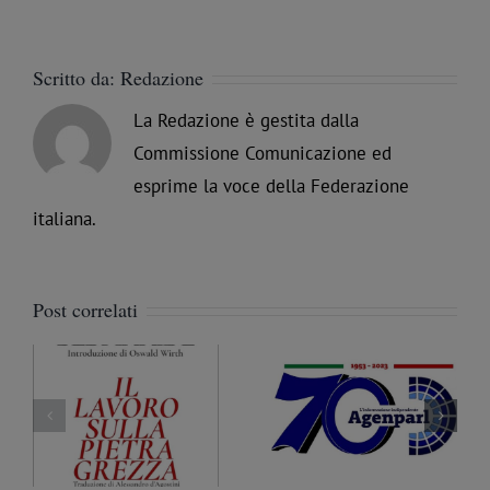
Scritto da:
Redazione
La Redazione è gestita dalla
Commissione Comunicazione ed
esprime la voce della Federazione
italiana.
Post correlati
La libertà ritrovata, ma
 i
Massoneria a Palermo.
da proteggere. Julian
e
AgenParl intervista il
Assange in una
a
Fratello Nicola Pàntano
fotografia con la
famiglia