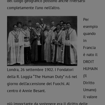
del luogo geografico possono anche riversarsi
completamente l’uno nell’altro.
Per
esempio
quando
in
Francia
è nato il
DROIT
HUMAIN
Londra, 26 settembre 1902. I Fondatori
(Il
della R. Loggia “The Human Duty” n.6 nel
Diritto
giorno dell’accensione del Fuochi. Al
Umano)
centro è Annie Besant.
il valore
più importante da sostenere era il diritto delle