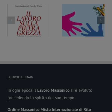
Fratellanza e Ambiente,
Trattati ed etica della
tra diritti e
 i
Fratellanza. Un nuovo
cambiamento. Un nuovo
e
documento della
documento della
a
Commissione
Commissione
Prospettive sociali
Prospettive sociali
LE DROIT HUMAIN
In ogni epoca il
Lavoro
Massonico
si è evoluto
precedendo lo spirito del suo tempo.
Ordine Massonico Misto Internazionale di Rito