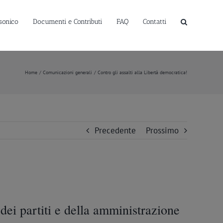
sonico
Documenti e Contributi
FAQ
Contatti
Home
Comunicazioni generali
Contro gli assalti alla Libertà democratica!
Precedente
Prossimo
e dei partiti e della amministrazione