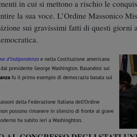
enti in cui si mettono a rischio le conquist
tire la sua voce. L’
Ordine Massonico Mis
zione sui gravissimi fatti di questi giorni 
 democratica.
one d’Indipendenza
e nella Costituzione americana
 dal presidente George Washington. Basandosi sui
ianza
fu il primo esempio di democrazia basata sul
Massoni della Federazione Italiana dell’Ordine
n possono rimanere in silenzio di fronte al grave
oderno ha subito ieri a Washinghton.
O AL CONGRESSO DEGLI STATI UN