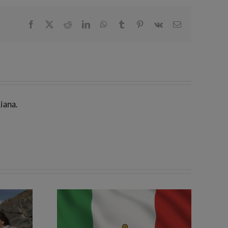
Facebook
X
Reddit
LinkedIn
WhatsApp
Tumblr
Pinterest
Vk
Email
iana.