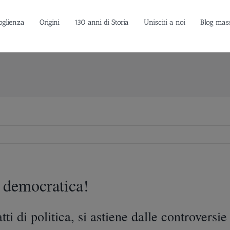
oglienza
Origini
130 anni di Storia
Unisciti a noi
Blog mas
à democratica!
ti di politica, si astiene dalle controversi