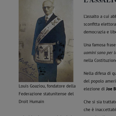
L’assalto a cui 
sconfitta elettor
democrazia e lib
Una famosa frase 
uomini sono per lo
nella Costituzio
Nella difesa di q
del popolo ameri
Louis Goaziou, fondatore della
elezione di
Joe 
Federazione statunitense del
Droit Humain
Che si sia tratta
che è inaccettab