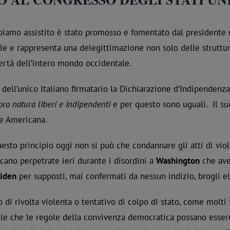
abbiamo assistito è stato promosso e fomentato dal presidente
ale e rappresenta una delegittimazione non solo delle struttu
ertà dell’intero mondo occidentale.
dell’unico Italiano firmatario la Dichiarazione d’Indipendenz
ro natura liberi e indipendenti
e per questo sono uguali. Il s
ne Americana.
uesto principio oggi non si può che condannare gli atti di vi
cano perpetrate ieri durante i disordini a
Washington
che avev
Biden
per supposti, mai confermati da nessun indizio, brogli el
to di rivolta violenta o tentativo di colpo di stato, come molt
ile che le regole della convivenza democratica possano esser