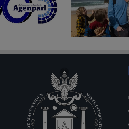
La libertà ritrovata, ma da proteggere.
2 giugno, Festa della
Julian Assange in una fotografia con la
punto di vista del 
famiglia