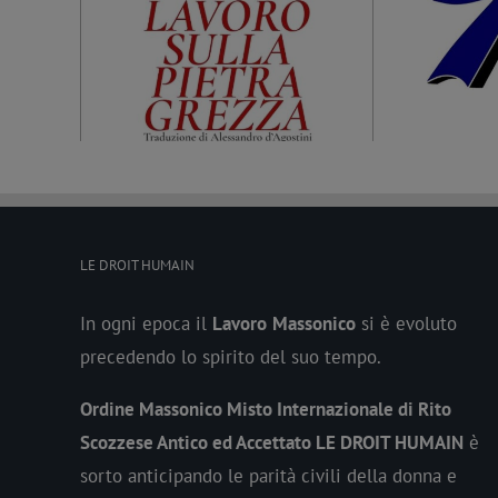
nni dalla
Massoneria a Palermo. AgenParl
ria
intervista il Fratello Nicola Pàntano
LE DROIT HUMAIN
In ogni epoca il
Lavoro
Massonico
si è evoluto
precedendo lo spirito del suo tempo.
Ordine Massonico Misto Internazionale di Rito
Scozzese Antico ed Accettato LE DROIT HUMAIN
è
sorto anticipando le parità civili della donna e