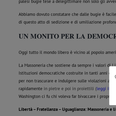
palesi bugie tese a delegittimare non solo gli avve
Abbiamo dovuto constatare che dalle bugie è facile 
di questo atto di sedizione e di umiliazione profo
UN MONITO PER LA DEMOCR
Oggi tutto il mondo libero è vicino al popolo americ
La Massoneria che sostiene da sempre i valori di Li
Istituzioni democratiche costruite in tanti anni di s
per non trascurare e indulgere sulle violazioni anch
rapidamente
in pietre e poi in proiettili (
leggi il n
Washington ci fu chi voleva far bivaccare i propri m
Libertà – Fratellanza – Uguaglianza: Massoneria e l