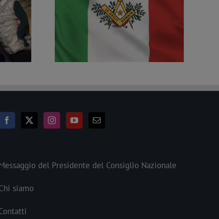
 Repubblica dal
Un libro per ricordare i cento anni dalla
Droit Humain
legge contro la Massoneria
Messaggio del Presidente del Consiglio Nazionale
Chi siamo
Contatti