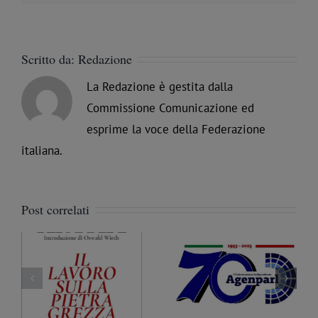
Scritto da:
Redazione
La Redazione è gestita dalla
Commissione Comunicazione ed
esprime la voce della Federazione
italiana.
Post correlati
La libertà ritrovata, ma
 i
Massoneria a Palermo.
da proteggere. Julian
e
AgenParl intervista il
Assange in una
a
Fratello Nicola Pàntano
fotografia con la