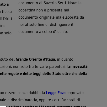
documento di Saverio Setti. Nota: la
rato a
copertina non è presente nel
articola
documento originale ma elaborata da
i Diritto
noi al solo fine di distinguere il
tra
documento a colpo d’occhio.
on solo
atuto del
Grande Oriente d’Italia
, in quanto
sioni, non solo tra le varie parentesi,
la necessità
lle regole e delle leggi dello Stato oltre che della
può essere senza dubbio la
Legge Fava
approvata
nale e discriminatoria, oppure certi “accordi di