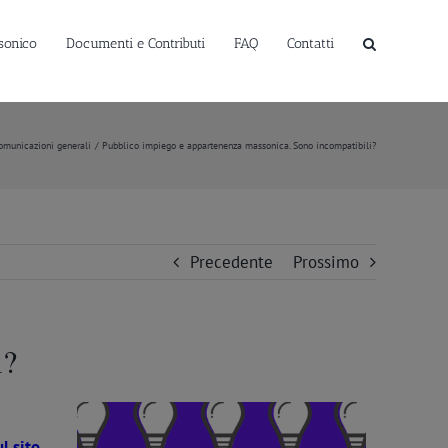
sonico
Documenti e Contributi
FAQ
Contatti
omunicazioni generali
Pubblico impiego e appartenenza massonica. Sono incompatibili?
Precedente
Prossimo
i?
l sito