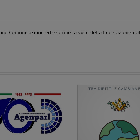
one Comunicazione ed esprime la voce della Federazione ital
Fratellanza e Ambiente, tra diritti e
La libertà ritrovata, m
cambiamento. Un nuovo documento
Julian Assange in una f
della Commissione Prospettive sociali
famigli