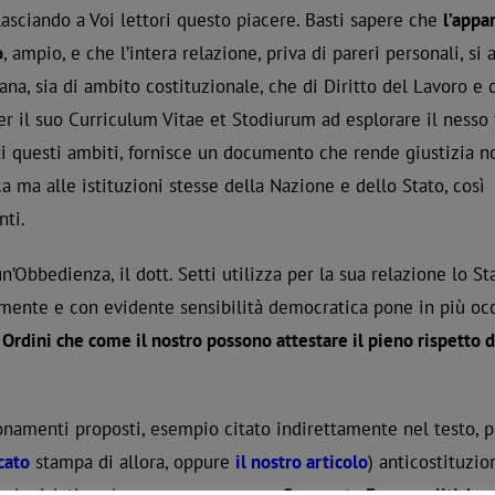
 lasciando a Voi lettori questo piacere. Basti sapere che
l’appa
o
, ampio, e che l’intera relazione, priva di pareri personali, si 
ana, sia di ambito costituzionale, che di Diritto del Lavoro e d
er il suo Curriculum Vitae et Stodiurum ad esplorare il nesso 
 questi ambiti, fornisce un documento che rende giustizia n
 ma alle istituzioni stesse della Nazione e dello Stato, così
nti.
bbedienza, il dott. Setti utilizza per la sua relazione lo St
amente e con evidente sensibilità democratica pone in più occa
Ordini che come il nostro possono attestare il pieno rispetto de
onamenti proposti, esempio citato indirettamente nel testo, 
cato
stampa di allora, oppure
il nostro articolo
) anticostituzio