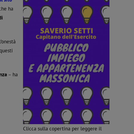
che ha
di
’onestà
 questi
enza
– ha
Clicca sulla copertina per leggere il