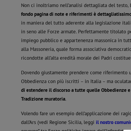
Non ci inoltriamo nell’analisi dettagliata del testo,
fondo pagina di note e riferimenti è dettagliatissim
in maniera del tutto aderente alla legislazione itali
in seno alle Forze armate. Perfettamente titolato p
impiego pubblico e appartenenza massonica in tutti
alla Massoneria, quale forma associativa democratica
ricondotte all’alta eredità morale dei Padri costitue
Dovendo giustamente prendere come riferimento un’O
Obbedienza con più iscritti – in Italia – ma oculat
di estendere il discorso a tutte quelle Obbedienze e 
Tradizione muratoria
.
Volendo fare un esempio dell’applicazione dei ragi
dall’Ars (vedi Regione Sicilia, leggi
il nostro comuni