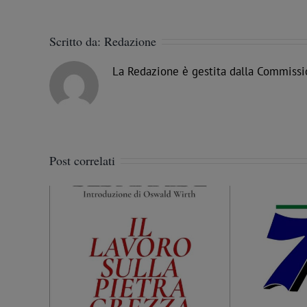
Scritto da:
Redazione
La Redazione è gestita dalla Commissi
Post correlati
nni dalla
Massoneria a Palermo. AgenParl
ria
intervista il Fratello Nicola Pàntano