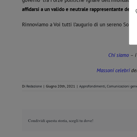
governo” tra Forze politiche ignare dell’infondatez
affidarsi a un valido e neutrale rappresentante dello
Rinnoviamo a Voi tutti l’augurio di un sereno Solstiz
Chi siamo
– i
Massoni celebri
del
Di
Redazione
|
Giugno 20th, 2021
|
Approfondimenti
,
Comunicazioni gene
Condividi questa storia, scegli tu dove!