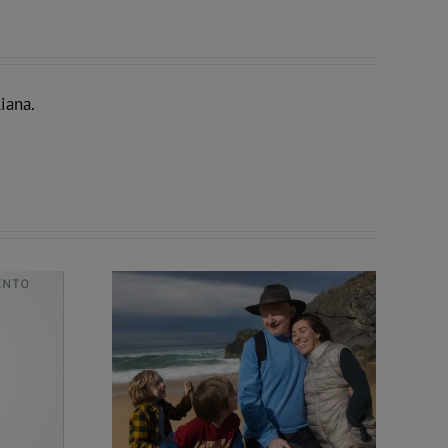
iana.
a da proteggere.
Un libro per ricordare i cento anni dalla
otografia con la
legge contro la Massoneria
a