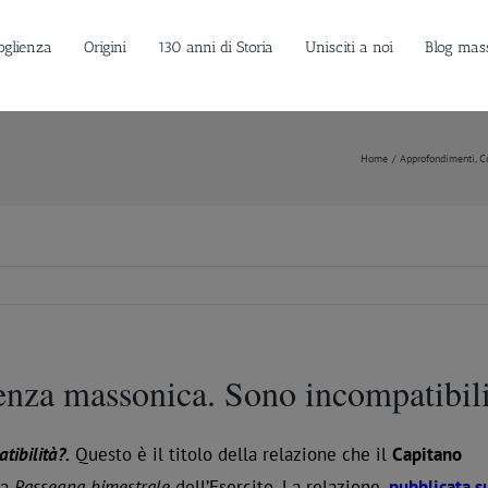
oglienza
Origini
130 anni di Storia
Unisciti a noi
Blog mas
Home
Approfondimenti
C
enza massonica. Sono incompatibil
tibilità?.
Questo è il titolo della relazione che il
Capitano
la
Rassegna bimestrale
dell’Esercito. La relazione,
pubblicata su