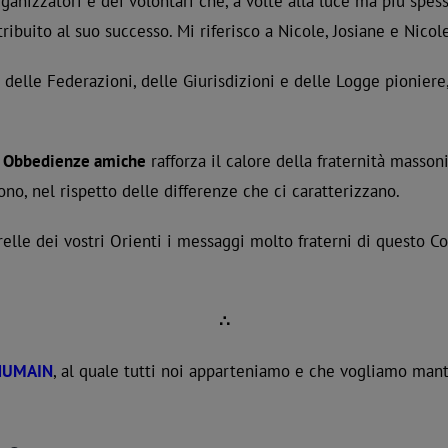
ganizzatori e dei volontari che, a volte alla luce ma più spes
ibuito al suo successo. Mi riferisco a Nicole, Josiane e Nicole
ati delle Federazioni, delle Giurisdizioni e delle Logge pioni
di Obbedienze amiche
rafforza il calore della fraternità massoni
ono, nel rispetto delle differenze che ci caratterizzano.
Sorelle dei vostri Orienti i messaggi molto fraterni di questo 
∴
 HUMAIN
, al quale tutti noi apparteniamo e che vogliamo mante