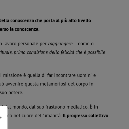
della conoscenza che porta al più alto livello
erso la conoscenza.
un lavoro personale per
raggiungere
– come ci
ituale, prima condizione della felicità che è possibile
cui missione è quella di far incontrare uomini e
può avvenire questa metamorfosi del corpo in
 suo potere.
i dal mondo, dal suo frastuono mediatico. È in
viamo nel cuore dell’umanità.
Il progresso collettivo
e