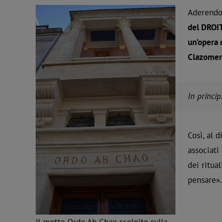
Aderendo 
del DROIT
un’opera 
Clazome
In princip
Così, al d
associati
dei ritua
pensare».
Il motto Ordo Ab Chao scolpito sulla