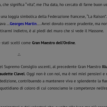
che significa “vita”, me l’ha data, ho cercato di farne buon us
 una loggia simbolica della Federazione francese, “La Raison”. 
mava …
Georges Martin
…. Avrei dovuto essere prudente, ma no
tirarmi indietro, è ai piedi del muro che si vede il Massone.
e stati scelti come
Gran Maestro dell’Ordine
.
∴
el Supremo Consiglio uscenti, al precedente Gran Maestro
Ill
laudette Clavel
. Oggi non è con noi, ma è nei miei pensieri e
 dedizione, contribuendo a mantenere viva e splendente la fi
o quotidiano di coloro di cui conosciamo le competenze nell’es