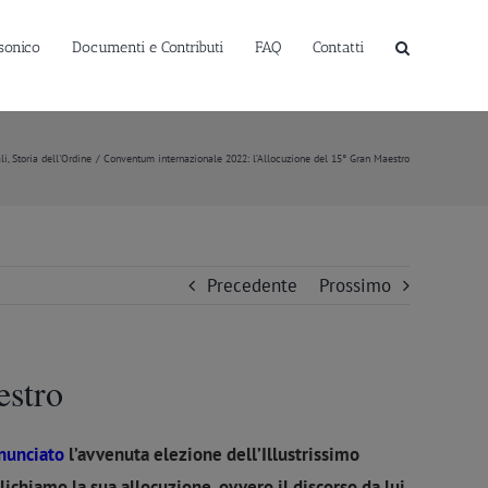
sonico
Documenti e Contributi
FAQ
Contatti
li
Storia dell'Ordine
Conventum internazionale 2022: l’Allocuzione del 15° Gran Maestro
Precedente
Prossimo
estro
nunciato
l’avvenuta elezione dell’Illustrissimo
chiamo la sua allocuzione, ovvero il discorso da lui