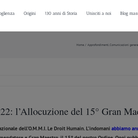
oglienza
Origini
130 anni di Storia
Unisciti a noi
Blog mas
Home
Approfondimenti
Comunicazioni genera
22: l’Allocuzione del 15° Gran Ma
azionale dell’O.M.M.I. Le Droit Humain. L’indomani
abbiamo an
endatore e Gran Maestro, il 15° del nostro Ordine. Oggi pubbli