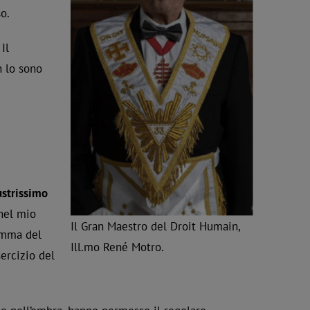
o.
Il
n lo sono
ustrissimo
 nel mio
Il Gran Maestro del Droit Humain,
amma del
Ill.mo René Motro.
ercizio del