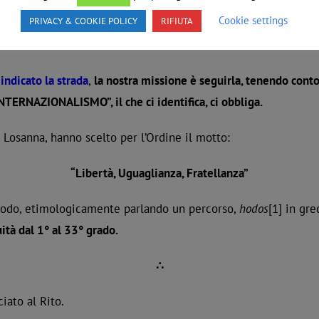
Cookie settings
PRIVACY & COOKIE POLICY
RIFIUTA
a fin, come si dice, “dall’alba dei tempi”. Spetta a noi trasm
indicato la strada
,
la nostra missione è seguirla, tenendo conto
“INTERNAZIONALISMO”, il che ci identifica, ci obbliga.
Losanna, hanno scelto per l’Ordine il motto:
“Libertà, Uguaglianza, Fratellanza”
etodo, etimologicamente parlando un percorso,
hodos
[1] in gre
ità dal 1° al 33° grado.
∴
iato al Rito.