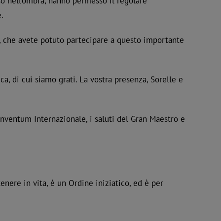
so nell’ombra, hanno permesso il regolare
.
ere, che avete potuto partecipare a questo importante
ca, di cui siamo grati. La vostra presenza, Sorelle e
Conventum Internazionale, i saluti del Gran Maestro e
nere in vita, è un Ordine iniziatico, ed è per