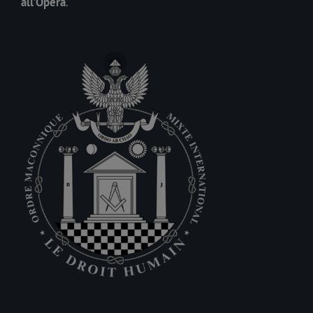
all’Opera
.