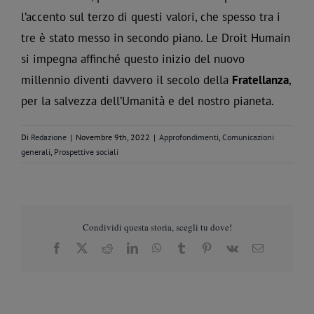
l’accento sul terzo di questi valori, che spesso tra i
tre è stato messo in secondo piano. Le Droit Humain
si impegna affinché questo inizio del nuovo
millennio diventi davvero il secolo della
Fratellanza
,
per la salvezza dell’Umanità e del nostro pianeta.
Di
Redazione
|
Novembre 9th, 2022
|
Approfondimenti
,
Comunicazioni
generali
,
Prospettive sociali
Condividi questa storia, scegli tu dove!
Facebook
X
Reddit
LinkedIn
WhatsApp
Tumblr
Pinterest
Vk
Email