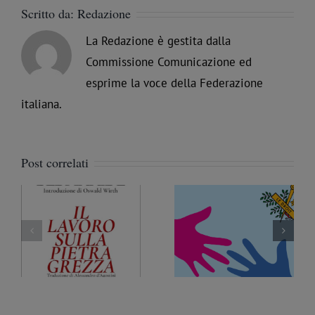
Scritto da:
Redazione
La Redazione è gestita dalla
Commissione Comunicazione ed
esprime la voce della Federazione
italiana.
Post correlati
Trattati ed etica della
 i
Massoneria a Palermo.
Fratellanza. Un nuovo
e
AgenParl intervista il
documento della
a
Fratello Nicola Pàntano
Commissione
Prospettive sociali