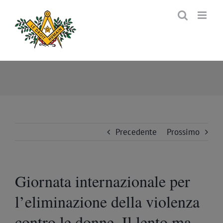
Salta
al
contenuto
Precedente
Prossimo
Giornata internazionale per
l’eliminazione della violenza
contro le donne. Il lento ma