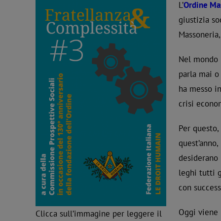
L’
Ordine Ma
giustizia so
Massoneria,
Nel mondo i
parla mai o
ha messo in
crisi econom
Per questo,
quest’anno, 
desiderano 
leghi tutti
con success
Oggi viene 
Clicca sull’immagine per leggere il