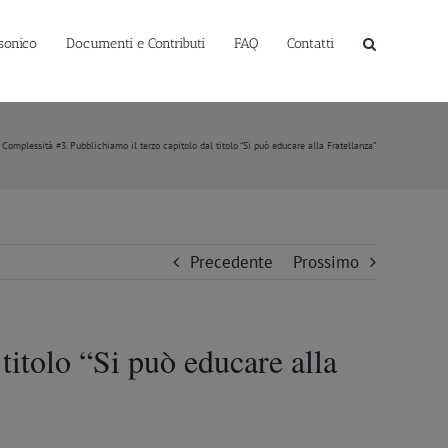
sonico
Documenti e Contributi
FAQ
Contatti
 Complessità #3. Pubblichiamo il terzo capitolo dal titolo “Si può educare alla Fratellanza”
Precedente
Prossimo
titolo “Si può educare alla