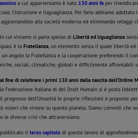
ssonico
a cui apparteniamo è nato
130 anni fa
per rivendicare 
ciale, l’istruzione e l’uguaglianza. Per farlo abbiamo adottato
 aggiornandolo alla società moderna ed eliminando retaggi ch
n cui viviamo si parla spesso di
Libertà ed Uguaglianza
senza
 quasi è la
Fratellanza
, un elemento senza il quale libertà e
 un angolo la Fratellanza e la cooperazione preferendo il conf
iche, sociali, climatiche, globali e difficilmente affrontabil
al fine di celebrare i primi 130 anni dalla nascita dell’Ordine
la Federazione Italiana di del Droit Humain si è posta l’obiet
il progresso dell’Umanità le proprie riflessioni e proposte pe
 gli esseri che vivono su questo pianeta. Siamo convinti che s
o le diverse crisi che attraversiamo.
pubblicato il
terzo capitolo
di questo lavoro di approfondime