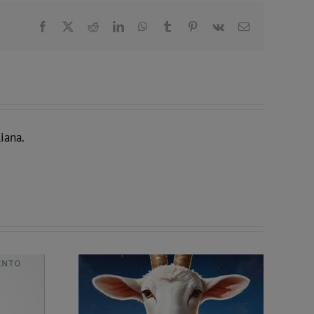
Facebook
X
Reddit
LinkedIn
WhatsApp
Tumblr
Pinterest
Vk
Email
iana.