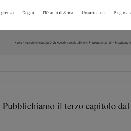
oglienza
Origini
130 anni di Storia
Unisciti a noi
Blog mas
Home
Approfondimenti
Le Droit Humain compie 130 anni
Prospettive sociali
Fratellanza e
 Pubblichiamo il terzo capitolo dal 