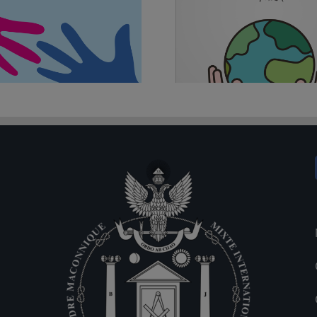
Fratellanza e Ambiente, tra diritti e
Antimassoneria: l’ar
cambiamento. Un nuovo documento
l’effetto opposto (fino 
della Commissione Prospettive sociali