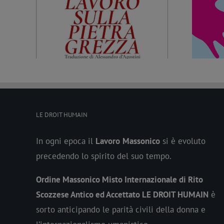
Trattati ed etica della Fratellanza. Un
nni dalla
nuovo documento della Commissione
ria
Prospettive sociali
LE DROIT HUMAIN
In ogni epoca il
Lavoro
Massonico
si è evoluto
precedendo lo spirito del suo tempo.
Ordine Massonico Misto Internazionale di Rito
Scozzese Antico ed Accettato LE DROIT HUMAIN
è
sorto anticipando le parità civili della donna e