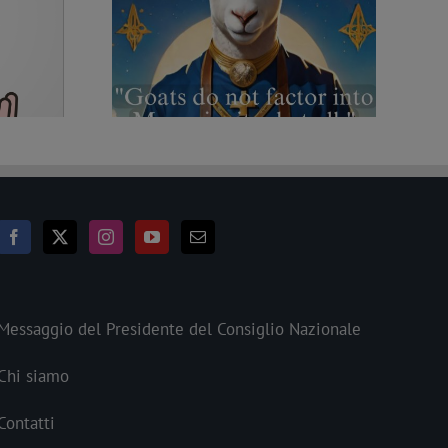
te di produrre
Un libro per ricordare i cento anni dalla
a prova contraria)
legge contro la Massoneria
Messaggio del Presidente del Consiglio Nazionale
Chi siamo
Contatti