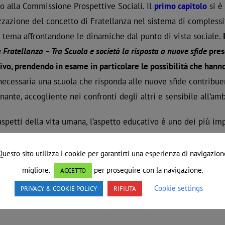
to alla Commissione Prospettive Sociali. Il
primo capitolo
si è
zzazione del concetto di Fratellanza nel sistema di complessità
il tema affrontandone le dinamiche dal punto di vista sociale.
 Fratellanza – Tra Scuola e società la risposta a nuove sfide
prese
ivo, prendendo in esame in particolare le possibilità che hanno
ecessaria una scuola che risponda alle nuove sfide contribuend
nante, accogliente nei confronti degli altri e sensibile all’am
aspetti della vita umana, l’aspetto educativo è uno dei più im
Questo sito utilizza i cookie per garantirti una esperienza di navigazion
migliore.
per proseguire con la navigazione.
ACCETTO
Cookie settings
ie 130 anni
,
Prospettive sociali
PRIVACY & COOKIE POLICY
RIFIUTA