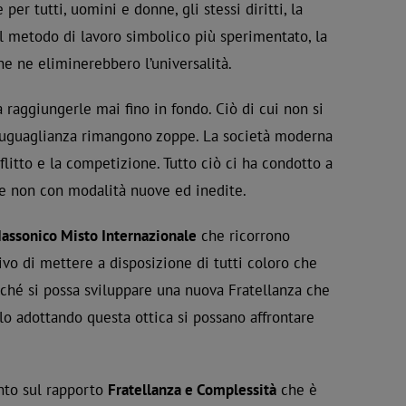
per tutti, uomini e donne, gli stessi diritti, la
 il metodo di lavoro simbolico più sperimentato, la
e ne eliminerebbero l’universalità.
 raggiungerle mai fino in fondo. Ciò di cui non si
d uguaglianza rimangono zoppe. La società moderna
litto e la competizione. Tutto ciò ci ha condotto a
i se non con modalità nuove ed inedite.
 Massonico Misto Internazionale
che ricorrono
tivo di mettere a disposizione di tutti coloro che
rché si possa sviluppare una nuova Fratellanza che
olo adottando questa ottica si possano affrontare
nto sul rapporto
Fratellanza e Complessità
che è