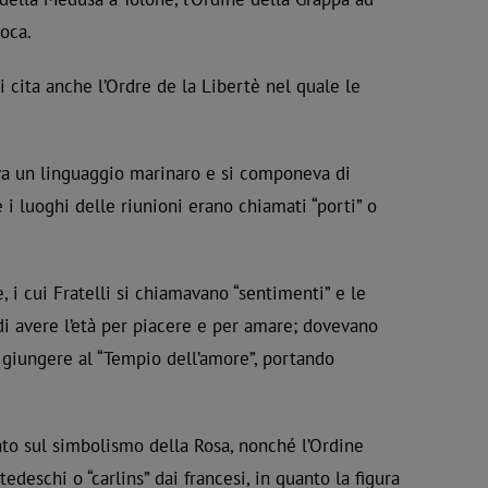
doca.
i cita anche l’Ordre de la Libertè nel quale le
usava un linguaggio marinaro e si componeva di
i luoghi delle riunioni erano chiamati “porti” o
 i cui Fratelli si chiamavano “sentimenti” e le
 di avere l’età per piacere e per amare; dovevano
ne giungere al “Tempio dell’amore”, portando
rato sul simbolismo della Rosa, nonché l’Ordine
deschi o “carlins” dai francesi, in quanto la figura