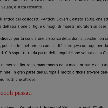
 velata, è stata costante.
iù antico dei cosiddetti «Antichi Doveri», datato 1390), che 
te dell’iscrizione di figlie o mogli di maestri muratori su base 
 medioevo per la condizione a-storica della donna, poiché non 
 poi, che in quel tempo con facilità si erigeva un rogo per d
i. Ciò soprattutto da parte della Inquisizione voluta dalla Ch
 numerose fiorirono, mantennero nella maggior parte dei casi
minile: in gran parte dell’Europa è molto difficile trovare del
ù frutti che altrove.
ecoli passati
i parlano di Ordini misti risalenti al XVI secolo, quali l’Ordin