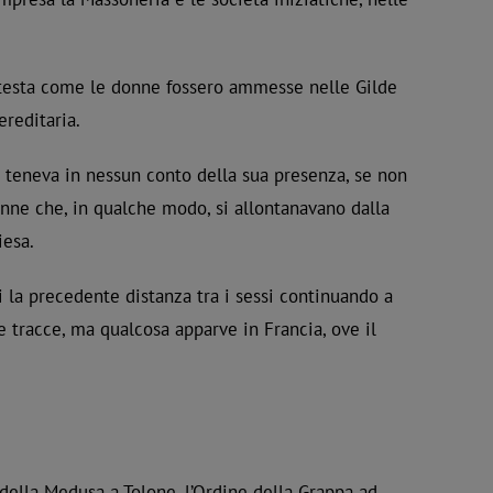
attesta come le donne fossero ammesse nelle Gilde
ereditaria.
si teneva in nessun conto della sua presenza, se non
onne che, in qualche modo, si allontanavano dalla
iesa.
 la precedente distanza tra i sessi continuando a
le tracce, ma qualcosa apparve in Francia, ove il
e della Medusa a Tolone, l’Ordine della Grappa ad