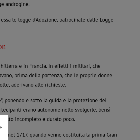
gge androgine.
essa le logge d’Adozione, patrocinate dalle Logge
on
terra e in Francia. In effetti i militari, che
avano, prima della partenza, che le proprie donne
olte, aderivano alle richieste.
e”, ponendole sotto la guida e la protezione dei
partecipanti erano autonome nello svolgerle, bensì
to misto incompleto e durato poco.
e
ine nel 1717, quando venne costituita la prima Gran