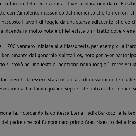
e vi furono delle eccezioni al divieto sopra ricordato. Elisa
tto con l’ambiente massonico dal momento che le riunioni si t
 nascosto i lavori di loggia da una stanza adiacente, si dice c
a vicenda fu molto nota e di lei esiste un ritratto dove vien
el 1700 vennero iniziate alla Massoneria, per esempio la March
iken amante del generale Xaintailles, nota per aver partecipa
do si trovò ad una festa di adozione nella loggia “Freres Artist
 tanto virili da essere stata incaricata di missioni nelle quali
ra Massoneria. La donna quando seppe tale notizia affermò «Io
ssoneria, ricordando la contessa Elena Hadik Barkoczi e la teo
so del padre che poi fu nominato primo Gran Maestro della Mas