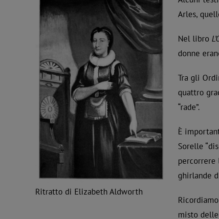
Arles, quel
Nel libro
L’
donne eran
Tra gli Ord
quattro gra
“rade”.
È important
Sorelle “di
percorrere 
ghirlande di
Ritratto di Elizabeth Aldworth
Ricordiamo 
misto delle