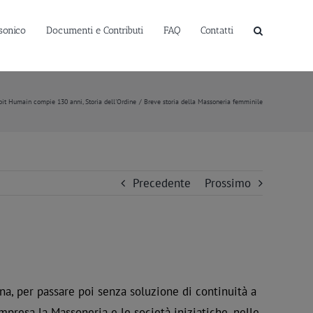
sonico
Documenti e Contributi
FAQ
Contatti
oit Humain compie 130 anni
Storia dell'Ordine
Breve storia della Massoneria femminile
Precedente
Prossimo
a, per passare poi senza soluzione di continuità a
mpresa la Massoneria e le società iniziatiche, nelle