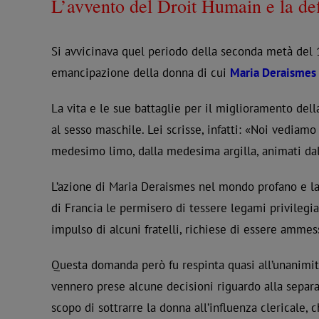
L’avvento del Droit Humain e la def
Si avvicinava quel periodo della seconda metà del 18
emancipazione della donna di cui
Maria Deraismes
La vita e le sue battaglie per il miglioramento de
al sesso maschile. Lei scrisse, infatti: «Noi vediam
medesimo limo, dalla medesima argilla, animati dal 
L’azione di Maria Deraismes nel mondo profano e la
di Francia le permisero di tessere legami privilegi
impulso di alcuni fratelli, richiese di essere amme
Questa domanda però fu respinta quasi all’unanimità
vennero prese alcune decisioni riguardo alla separaz
scopo di sottrarre la donna all’influenza clericale