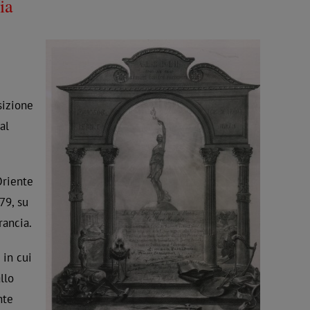
ia
sizione
al
Oriente
79, su
rancia.
 in cui
llo
nte