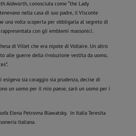
beth Aldworth, conosciuta come “the Lady
enevano nella casa di suo padre, il Visconte
he una volta scoperta per obbligarla al segreto di
e rappresentata con gli emblemi massonici.
esa di Villet che era nipote di Voltaire. Un altro
to alle guerre della rivoluzione vestita da uomo,
es”.
 si esigeva sia coraggio sia prudenza, decise di
 sono un uomo per il mio paese, sarò un uomo per i
sofa Elena Petrovna Blawatsky. In Italia Teresita
soneria italiana.