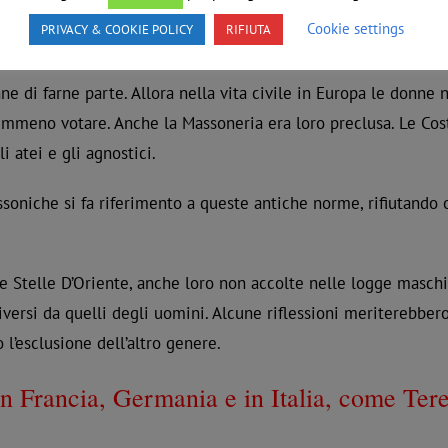
tuzioni Massoniche di Anderson che occorre fare riferimento 
Cookie settings
PRIVACY & COOKIE POLICY
RIFIUTA
rson, pastore presbiteriano e Jean Théophile Désaguliers, pas
donne di farne parte. Allora nella vita civile in Europa le don
mmeno votare. Anche la Massoneria era loro preclusa. Le Cost
i atei e gli agnostici.
soniche si fa riferimento a queste antiche norme, rifiutando 
e Stelle D’Oriente, anche loro non accolte nelle logge maschi
 diversi da quelli degli uomini. Alcune riflessioni meriterebbe
 l’esclusione dell’altro genere.
in Francia, Germania e in Italia, come Teres