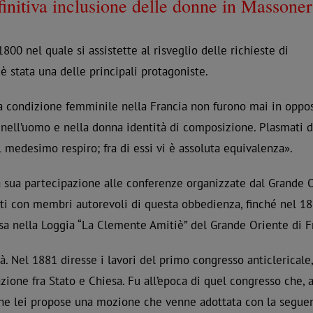
initiva inclusione delle donne in Massoner
00 nel quale si assistette al risveglio delle richieste di
è stata una delle principali protagoniste.
lla condizione femminile nella Francia non furono mai in oppo
o nell’uomo e nella donna identità di composizione. Plasmati d
medesimo respiro; fra di essi vi è assoluta equivalenza».
 sua partecipazione alle conferenze organizzate dal Grande 
ati con membri autorevoli di questa obbedienza, finché nel 18
ssa nella Loggia “La Clemente Amitiè” del Grande Oriente di F
. Nel 1881 diresse i lavori del primo congresso anticlericale,
ione fra Stato e Chiesa. Fu all’epoca di quel congresso che, a
, che lei propose una mozione che venne adottata con la segue