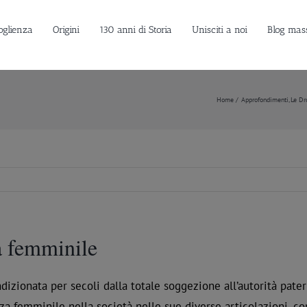
oglienza
Origini
130 anni di Storia
Unisciti a noi
Blog mas
Home
Approfondimenti
Le Dr
a femminile
ionata per secoli dalla totale soggezione all’autorità patern
za femminile nella società nelle sue diverse articolazioni, co