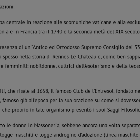
azioni.
pa centrale in reazione alle scomuniche vaticane e alla esclu
ania e in Francia tra il 1740 e la seconda metà del XIX secolo
la presenza di un “Antico ed Ortodosso Supremo Consiglio dei 3
na spesso nella storia di Rennes-Le-Chateau e, come ben sappi
 femminili: nobildonne, cultrici dell’esoterismo e della teos
i, che risale al 1658, il famoso Club de l’Entresol, fondato ne
famoso già all’epoca per la sua orazione su come si dovessero
 che proprio in tale organismo presentò i suoi Saggi Filosofic
ritto le donne in Massoneria, sebbene ancora una volta separat
di logge maschili e logge androgine d’adozione (linea maschile