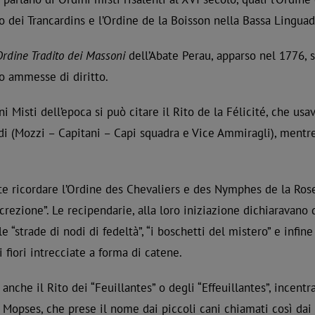
lo dei Trancardins e l’Ordine de la Boisson nella Bassa Lingua
Ordine Tradito dei Massoni
dell’Abate Perau, apparso nel 1776, s
o ammesse di diritto.
ini Misti dell’epoca si può citare il Rito de la Félicité, che 
di (Mozzi – Capitani – Capi squadra e Vice Ammiragli), mentre 
e ricordare l’Ordine des Chevaliers e des Nymphes de la Rose,
screzione”. Le recipendarie, alla loro iniziazione dichiaravano
le “strade di nodi di fedeltà”, “i boschetti del mistero” e infi
 fiori intrecciate a forma di catene.
anche il Rito dei “Feuillantes” o degli “Effeuillantes”, incent
 Mopses, che prese il nome dai piccoli cani chiamati così dai te