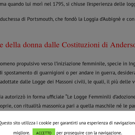
, ma quando lui morì nel 1795, si chiuse l’esperienza delle lo
duchessa di Portsmouth, che fondò la Loggia d’Aubignè e con 
e della donna dalle Costituzioni di Anders
meno propulsivo verso l’iniziazione femminile, specie in Inghil
di spostamento di guarnigioni o per andare in guerra, desider
adottate dalle Logge dei Massoni civili, le quali, il più delle v
cia autorizzò in forma ufficiale “Le Logge Femminili d’adozion
proprie, con ritualità massonica pari a quella maschile né le 
 alle done era consentito l’accesso. È stato un tentativo di ri
Questo sito utilizza i cookie per garantirti una esperienza di navigazion
 moderna e speculativa, la sua riorganizzazione ha avuto orig
migliore.
per proseguire con la navigazione.
ACCETTO