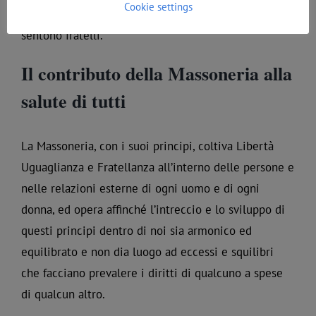
Cookie settings
potrebbe tradurre in più salute per coloro che si
sentono fratelli.
Il contributo della Massoneria alla
salute di tutti
La Massoneria, con i suoi principi, coltiva Libertà
Uguaglianza e Fratellanza all’interno delle persone e
nelle relazioni esterne di ogni uomo e di ogni
donna, ed opera affinché l’intreccio e lo sviluppo di
questi principi dentro di noi sia armonico ed
equilibrato e non dia luogo ad eccessi e squilibri
che facciano prevalere i diritti di qualcuno a spese
di qualcun altro.