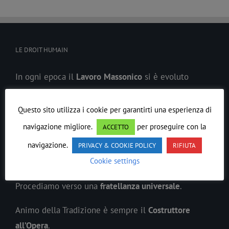
LE DROIT HUMAIN
In ogni epoca il
Lavoro
Massonico
si è evoluto
precedendo lo spirito del suo tempo.
Questo sito utilizza i cookie per garantirti una esperienza di
Ordine Massonico Misto Internazionale di Rito
navigazione migliore.
per proseguire con la
ACCETTO
Scozzese Antico ed Accettato LE DROIT HUMAIN
è
navigazione.
PRIVACY & COOKIE POLICY
RIFIUTA
sorto anticipando le parità civili della donna e
Cookie settings
l’internazionalismo umanistico.
Procediamo verso una
fratellanza universale
.
Animo della Tradizione è sempre il
Costruttore
all’Opera
.