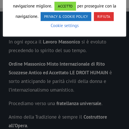
navigazione migliore.
per proseguire con la
ACCETTO
navigazione.
PRIVACY & COOKIE POLICY
RIFIUTA
Cookie settings
LE DROIT HUMAIN
In ogni epoca il
Lavoro
Massonico
si è evoluto
precedendo lo spirito del suo tempo.
Ordine Massonico Misto Internazionale di Rito
Scozzese Antico ed Accettato LE DROIT HUMAIN
è
sorto anticipando le parità civili della donna e
l’internazionalismo umanistico.
Procediamo verso una
fratellanza universale
.
Animo della Tradizione è sempre il
Costruttore
all’Opera
.