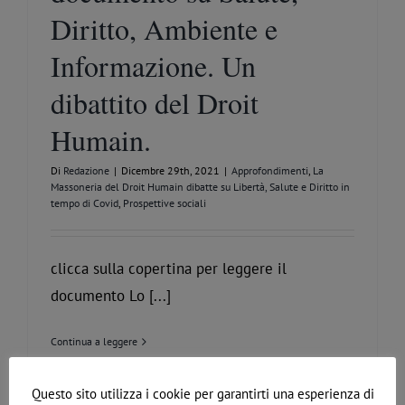
Diritto, Ambiente e
Informazione. Un
dibattito del Droit
Humain.
Di
Redazione
|
Dicembre 29th, 2021
|
Approfondimenti
,
La
Massoneria del Droit Humain dibatte su Libertà, Salute e Diritto in
tempo di Covid
,
Prospettive sociali
clicca sulla copertina per leggere il
documento Lo [...]
Continua a leggere
Questo sito utilizza i cookie per garantirti una esperienza di