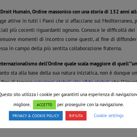
 Droit Humain, Ordine massonico con una storia di 132 anni all
gge attive in tutti i Paesi che si affacciano sul Mediterraneo,
ciali più cocenti riguardanti ognuno. Conosce le difficoltà dei 
omuove momenti di incontro come questi, al fine di diffonder
ssa in campo della più sentita collaborazione fraterna.
internazionalismo dell’Ordine quale scala maggiore di quell'”un
anto sta alla base della sua natura iniziatica, non è dunque 
 fine di trovare
soluzioni globali alle sfide globali
che l’Umanit
uomini e donne di buona volontà di condividere e ampliare i v
Questo sito utilizza i cookie per garantirti una esperienza di navigazion
migliore.
per proseguire con la navigazione.
ACCETTO
Cookie settings
PRIVACY & COOKIE POLICY
RIFIUTA