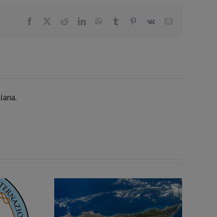
Facebook
X
Reddit
LinkedIn
WhatsApp
Tumblr
Pinterest
Vk
Email
iana.