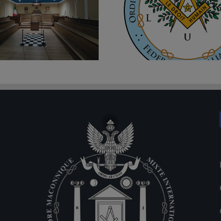
Nuova Loggia del Droit Humain a
Corigliano-Rossano (CS). È la n.2185
Nuovo Triangolo all’Or
“V.I.T.R.I.O.L.”