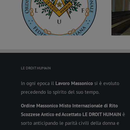
o per
Nuova Loggia a Palermo, è la “Orione”
n. 2197
LE DROIT HUMAIN
In ogni epoca il
Lavoro
Massonico
si è evoluto
precedendo lo spirito del suo tempo.
Ordine Massonico Misto Internazionale di Rito
Scozzese Antico ed Accettato LE DROIT HUMAIN
è
sorto anticipando le parità civili della donna e