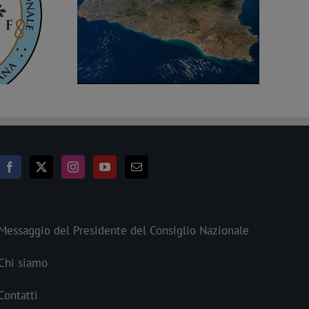
8 marzo: memoria e impegno per
iente di Palermo
l’umanità
Messaggio del Presidente del Consiglio Nazionale
Chi siamo
Contatti