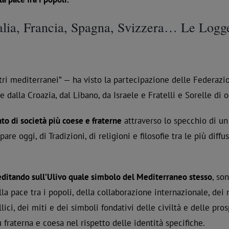
Italia, Francia, Spagna, Svizzera… Le Log
tri mediterranei” — ha visto la partecipazione delle Federazio
e dalla Croazia, dal Libano, da Israele e Fratelli e Sorelle di 
to di società più coese e fraterne
attraverso lo specchio di un 
re oggi, di Tradizioni, di religioni e filosofie tra le più diff
ditando sull’Ulivo quale simbolo del Mediterraneo stesso
, so
lla pace tra i popoli, della collaborazione internazionale, dei 
llici, dei miti e dei simboli fondativi delle civiltà e delle pr
ù fraterna e coesa nel rispetto delle identità specifiche.