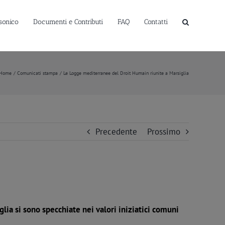
sonico
Documenti e Contributi
FAQ
Contatti
Home
Comunicati stampa
Le Logge mediterranee del Droit Humain riunite a Marsiglia
Precedente
Prossimo
lia si sono specchiate nei valori iniziatici comuni