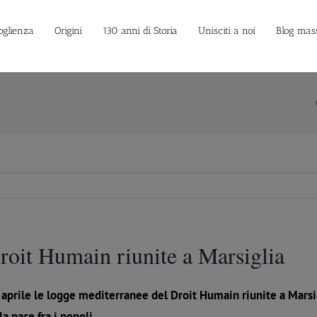
oglienza
Origini
130 anni di Storia
Unisciti a noi
Blog mas
oit Humain riunite a Marsiglia
 aprile le logge mediterranee del Droit Humain riunite a Marsig
la pace fra i popoli.