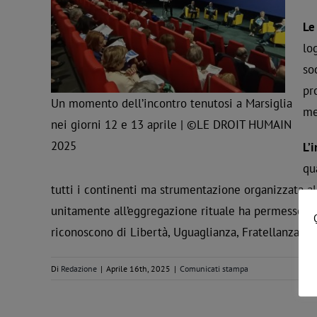
Le
lo
so
pr
Un momento dell’incontro tenutosi a Marsiglia
me
nei giorni 12 e 13 aprile | ©LE DROIT HUMAIN
2025
L’
qu
tutti i continenti ma strumentazione organizzata al
unitamente all’eggregazione rituale ha permesso a 
riconoscono di Libertà, Uguaglianza, Fratellanza.
Di
Redazione
|
Aprile 16th, 2025
|
Comunicati stampa