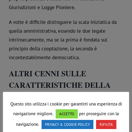
Giurisdizioni e Logge Pioniere.
A volte è difficile distinguere la scala Iniziatica da
quella amministrativa, essendo le due legate
intrinsecamente, ma se la prima è fondata sul
principio della cooptazione, la seconda è
incontestabilmente democratica.
ALTRI CENNI SULLE
CARATTERISTICHE DELLA
MASSONERIA LE DROIT
Questo sito utilizza i cookie per garantirti una esperienza di
HUMAIN
navigazione migliore.
per proseguire con la
ACCETTO
navigazione.
PRIVACY & COOKIE POLICY
RIFIUTA