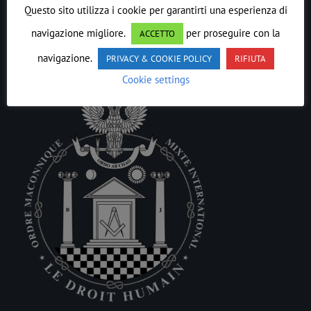
Animo della Tradizione è sempre il
Costruttore
Questo sito utilizza i cookie per garantirti una esperienza di
all’Opera
.
navigazione migliore.
per proseguire con la
ACCETTO
navigazione.
PRIVACY & COOKIE POLICY
RIFIUTA
Cookie settings