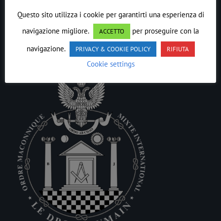
Questo sito utilizza i cookie per garantirti una esperienza di
Animo della Tradizione è sempre il
Costruttore
navigazione migliore.
per proseguire con la
ACCETTO
all’Opera
.
navigazione.
PRIVACY & COOKIE POLICY
RIFIUTA
Cookie settings