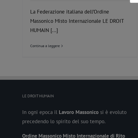
La Federazione italiana dell’Ordine
Massonico Misto Internazionale LE DROIT
HUMAIN [...]
Continua a leggere
LE DROIT HUMAIN
In ogni epoca il
Lavoro
Massonico
si è evoluto
precedendo lo spirito del suo tempo.
Ordine Massonico Misto Internazionale di Rito