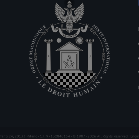
ofanti 24, 20133 Milano - C.F. 97132840154 - © 1987 -
2026 All Rights Reserved | Engi