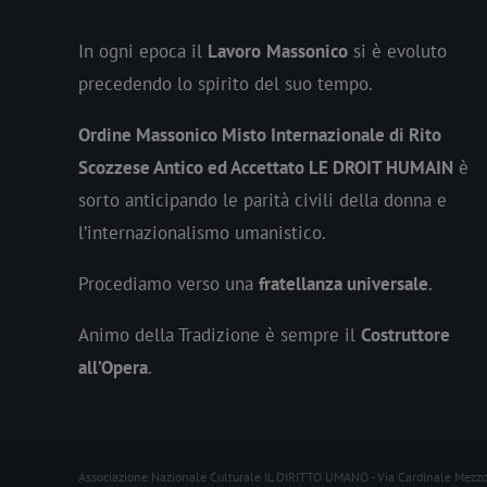
In ogni epoca il
Lavoro
Massonico
si è evoluto
precedendo lo spirito del suo tempo.
Ordine Massonico Misto Internazionale di Rito
Scozzese Antico ed Accettato LE DROIT HUMAIN
è
sorto anticipando le parità civili della donna e
l’internazionalismo umanistico.
Procediamo verso una
fratellanza universale
.
Animo della Tradizione è sempre il
Costruttore
all’Opera
.
Associazione Nazionale Culturale IL DIRITTO UMANO - Via Cardinale Mezz