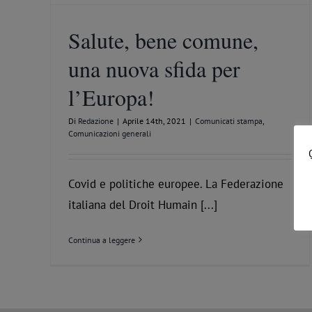
Salute, bene comune,
una nuova sfida per
l’Europa!
Di
Redazione
|
Aprile 14th, 2021
|
Comunicati stampa
,
Comunicazioni generali
Covid e politiche europee. La Federazione
italiana del Droit Humain [...]
Continua a leggere