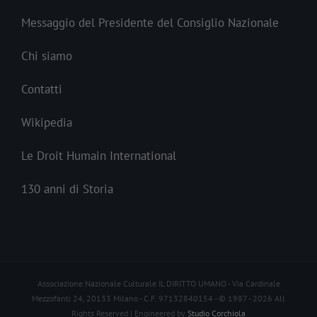
Messaggio del Presidente del Consiglio Nazionale
Chi siamo
Contatti
Wikipedia
Le Droit Humain International
130 anni di Storia
Associazione Nazionale Culturale IL DIRITTO UMANO - Via Cardinale
Mezzofanti 24, 20133 Milano - C.F. 97132840154 - © 1987 -
2026 All
Rights Reserved | Engineered by
Studio Corchiola