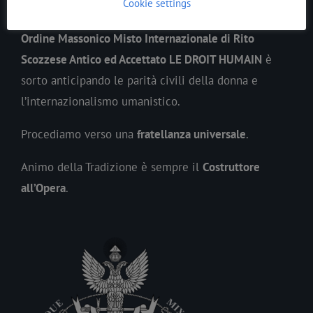
Cookie settings
precedendo lo spirito del suo tempo.
Ordine Massonico Misto Internazionale di Rito
Scozzese Antico ed Accettato LE DROIT HUMAIN
è
sorto anticipando le parità civili della donna e
l’internazionalismo umanistico.
Procediamo verso una
fratellanza universale
.
Animo della Tradizione è sempre il
Costruttore
all’Opera
.