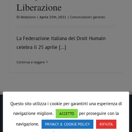
Liberazione
Di
Redazione
|
Aprile 25th, 2021
|
Comunicazioni generali
La Federazione italiana del Droit Humain
celebra il 25 aprile [...]
Continua a leggere
Questo sito utilizza i cookie per garantirti una esperienza di
LE DROIT HUMAIN
navigazione migliore.
per proseguire con la
ACCETTO
navigazione.
PRIVACY & COOKIE POLICY
RIFIUTA
In ogni epoca il
Lavoro
Massonico
si è evoluto