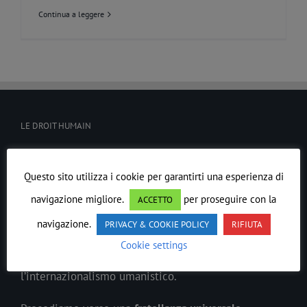
Continua a leggere
LE DROIT HUMAIN
In ogni epoca il
Lavoro
Massonico
si è evoluto
Questo sito utilizza i cookie per garantirti una esperienza di
precedendo lo spirito del suo tempo.
navigazione migliore.
per proseguire con la
ACCETTO
Ordine Massonico Misto Internazionale di Rito
navigazione.
PRIVACY & COOKIE POLICY
RIFIUTA
Scozzese Antico ed Accettato LE DROIT HUMAIN
è
Cookie settings
sorto anticipando le parità civili della donna e
l’internazionalismo umanistico.