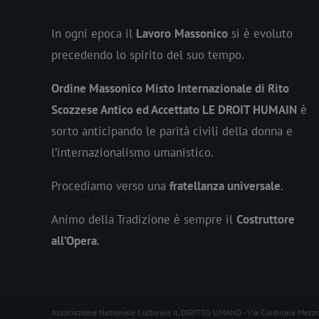
In ogni epoca il
Lavoro
Massonico
si è evoluto
precedendo lo spirito del suo tempo.
Ordine Massonico Misto Internazionale di Rito
Scozzese Antico ed Accettato LE DROIT HUMAIN
è
sorto anticipando le parità civili della donna e
l’internazionalismo umanistico.
Procediamo verso una
fratellanza universale
.
Animo della Tradizione è sempre il
Costruttore
all’Opera
.
Associazione Nazionale Culturale IL DIRITTO UMANO - Via Cardinale Mezz