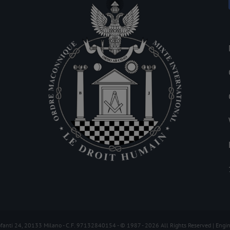
ofanti 24, 20133 Milano - C.F. 97132840154 - © 1987 -
2026 All Rights Reserved | Engi