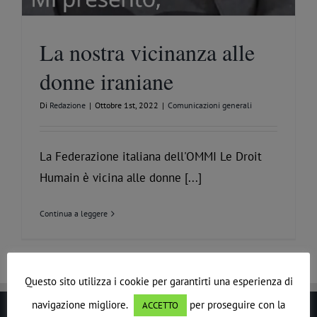
La nostra vicinanza alle
donne iraniane
Di
Redazione
|
Ottobre 1st, 2022
|
Comunicazioni generali
La Federazione italiana dell'OMMI Le Droit
Humain è vicina alle donne [...]
Continua a leggere
Questo sito utilizza i cookie per garantirti una esperienza di
navigazione migliore.
per proseguire con la
ACCETTO