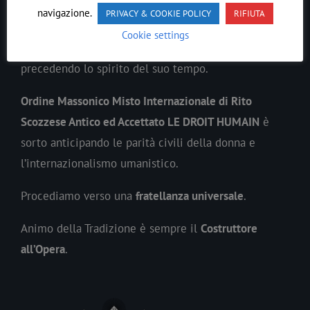
LE DROIT HUMAIN
navigazione.
PRIVACY & COOKIE POLICY
RIFIUTA
Cookie settings
In ogni epoca il
Lavoro
Massonico
si è evoluto
precedendo lo spirito del suo tempo.
Ordine Massonico Misto Internazionale di Rito
Scozzese Antico ed Accettato LE DROIT HUMAIN
è
sorto anticipando le parità civili della donna e
l’internazionalismo umanistico.
Procediamo verso una
fratellanza universale
.
Animo della Tradizione è sempre il
Costruttore
all’Opera
.