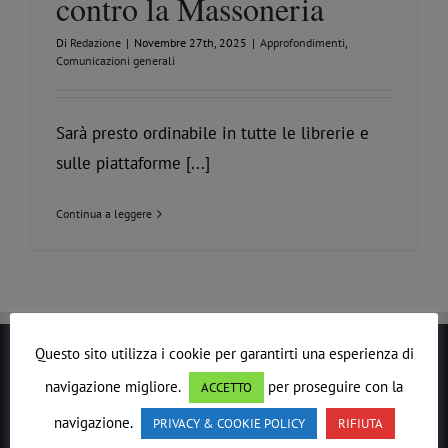
contro la Massoneria
Di
Redazione
|
Novembre 27th, 2025
|
Approfondimenti
,
Comunicazioni generali
Sarà presto ordinabile in tutte le librerie e
sulle piattaforme [...]
Continua a leggere
Questo sito utilizza i cookie per garantirti una esperienza di
LE DROIT HUMAIN
navigazione migliore.
per proseguire con la
ACCETTO
navigazione.
PRIVACY & COOKIE POLICY
RIFIUTA
In ogni epoca il
Lavoro
Massonico
si è evoluto