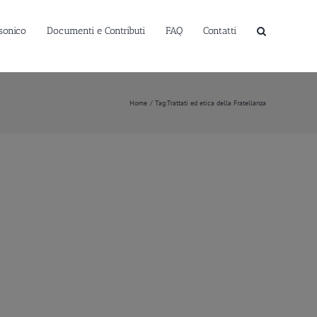
sonico
Documenti e Contributi
FAQ
Contatti
Home
Tag:
Trattati ed etica della Fratellanza