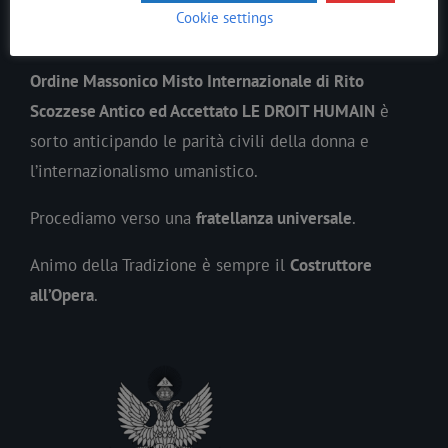
In ogni epoca il
Lavoro
Massonico
si è evoluto
Cookie settings
precedendo lo spirito del suo tempo.
Ordine Massonico Misto Internazionale di Rito
Scozzese Antico ed Accettato LE DROIT HUMAIN
è
sorto anticipando le parità civili della donna e
l’internazionalismo umanistico.
Procediamo verso una
fratellanza universale
.
Animo della Tradizione è sempre il
Costruttore
all’Opera
.