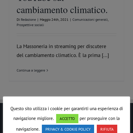
cambiamento climatico.
Di
Redazione
|
Maggio 24th, 2021
|
Comunicazioni generali
,
Prospettive sociali
La Massoneria in streaming per discutere
del cambiamento climatico. È la prima [...]
Continua a leggere
Questo sito utilizza i cookie per garantirti una esperienza di
navigazione migliore.
per proseguire con la
ACCETTO
LE DROIT HUMAIN
navigazione.
PRIVACY & COOKIE POLICY
RIFIUTA