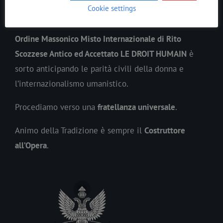
In ogni epoca il
Lavoro
Massonico
si è evoluto
Cookie settings
precedendo lo spirito del suo tempo.
Ordine Massonico Misto Internazionale di Rito
Scozzese Antico ed Accettato LE DROIT HUMAIN
è
sorto anticipando le parità civili della donna e
l’internazionalismo umanistico.
Procediamo verso una
fratellanza universale
.
Animo della Tradizione è sempre il
Costruttore
all’Opera
.