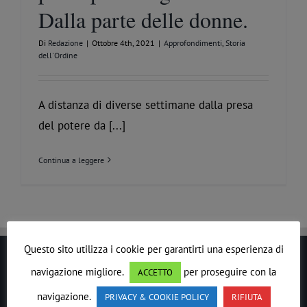
Dalla parte delle donne.
Di
Redazione
|
Ottobre 4th, 2021
|
Approfondimenti
,
Storia
dell'Ordine
A distanza di diverse settimane dalla presa
del potere da [...]
Continua a leggere
Questo sito utilizza i cookie per garantirti una esperienza di
navigazione migliore.
per proseguire con la
LE DROIT HUMAIN
ACCETTO
navigazione.
PRIVACY & COOKIE POLICY
RIFIUTA