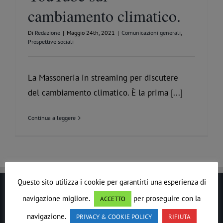
cambiamento climatico.
Di
Redazione
|
Maggio 24th, 2021
|
Comunicazioni generali
,
Prospettive sociali
La Massoneria in streaming per discutere
del cambiamento climatico. È la prima [...]
Continua a leggere
Questo sito utilizza i cookie per garantirti una esperienza di
navigazione migliore.
per proseguire con la
ACCETTO
LE DROIT HUMAIN
navigazione.
PRIVACY & COOKIE POLICY
RIFIUTA