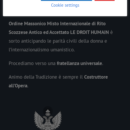
In ogni epoca il
Lavoro
Massonico
si è evoluto
Cookie settings
precedendo lo spirito del suo tempo.
Ordine Massonico Misto Internazionale di Rito
Scozzese Antico ed Accettato LE DROIT HUMAIN
è
sorto anticipando le parità civili della donna e
l’internazionalismo umanistico.
Procediamo verso una
fratellanza universale
.
Animo della Tradizione è sempre il
Costruttore
all’Opera
.