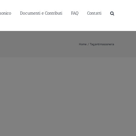
sonico
Documenti e Contributi
FAQ
Contatti
Home
Tag:
antimasosneria