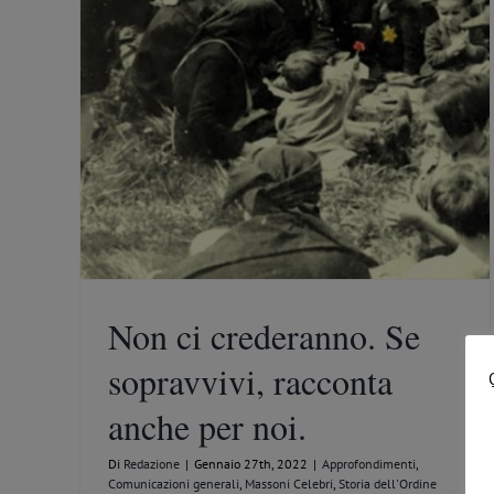
per noi.
Celebri
Non ci crederanno. Se
sopravvivi, racconta
anche per noi.
Di
Redazione
|
Gennaio 27th, 2022
|
Approfondimenti
,
Comunicazioni generali
,
Massoni Celebri
,
Storia dell'Ordine