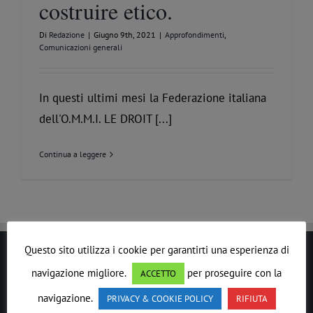
costruire etico.
Di
Redazione
|
Giugno 9th, 2021
|
Approfondimenti
,
Comunicazioni generali
In questi ultimi mesi la Federazione italiana
dell'O.M.M.I. LE DROIT [...]
Continua a leggere
Questo sito utilizza i cookie per garantirti una esperienza di
LE DROIT HUMAIN
navigazione migliore.
per proseguire con la
ACCETTO
navigazione.
PRIVACY & COOKIE POLICY
RIFIUTA
In ogni epoca il
Lavoro
Massonico
si è evoluto