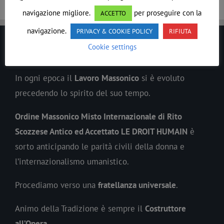
navigazione migliore.
per proseguire con la
ACCETTO
navigazione.
PRIVACY & COOKIE POLICY
RIFIUTA
Cookie settings
LE DROIT HUMAIN
In ogni epoca il
Lavoro
Massonico
si è evoluto
precedendo lo spirito del suo tempo.
Ordine Massonico Misto Internazionale di Rito
Scozzese Antico ed Accettato LE DROIT HUMAIN
è
sorto anticipando le parità civili della donna e
l’internazionalismo umanistico.
Procediamo verso una
fratellanza universale
.
Animo della Tradizione è sempre il
Costruttore
all’Opera
.