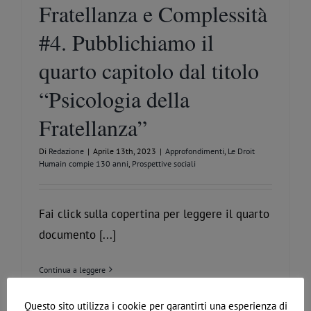
Fratellanza e Complessità
#4. Pubblichiamo il
quarto capitolo dal titolo
“Psicologia della
Fratellanza”
Di
Redazione
|
Aprile 13th, 2023
|
Approfondimenti
,
Le Droit
Humain compie 130 anni
,
Prospettive sociali
Fai click sulla copertina per leggere il quarto
documento [...]
Continua a leggere
Questo sito utilizza i cookie per garantirti una esperienza di