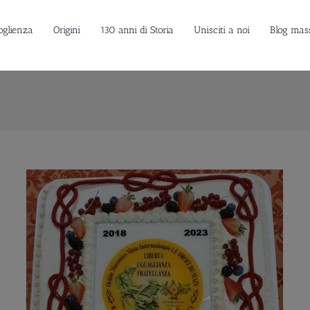
oglienza
Origini
130 anni di Storia
Unisciti a noi
Blog mas
Nasce una nuova Loggia a Lamezia Terme: la n. 2117
intitolata a Paolo Ventura