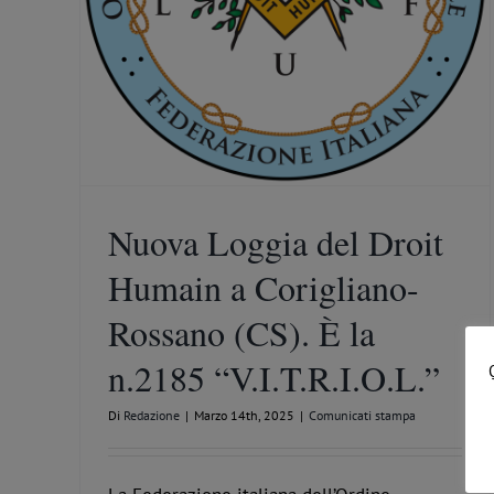
La R. Loggia Krathis all’Oriente di Cosenza festeggia 
anni
Vita di Loggia - eventi e iniziative del Droit Humain nei
territori
Nuova Loggia del Droit
Humain a Corigliano-
Rossano (CS). È la
n.2185 “V.I.T.R.I.O.L.”
Di
Redazione
|
Marzo 14th, 2025
|
Comunicati stampa