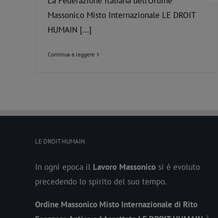
La Federazione italiana dell’Ordine
Massonico Misto Internazionale LE DROIT
HUMAIN [...]
Continua a leggere
LE DROIT HUMAIN
In ogni epoca il
Lavoro
Massonico
si è evoluto
precedendo lo spirito del suo tempo.
Ordine Massonico Misto Internazionale di Rito