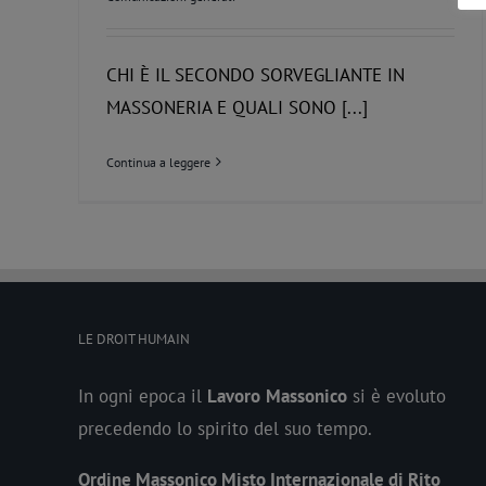
CHI È IL SECONDO SORVEGLIANTE IN
MASSONERIA E QUALI SONO [...]
Continua a leggere
LE DROIT HUMAIN
In ogni epoca il
Lavoro
Massonico
si è evoluto
precedendo lo spirito del suo tempo.
Ordine Massonico Misto Internazionale di Rito