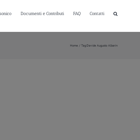
sonico
Documenti e Contributi
FAQ
Contatti
Home
Tag:
Davide Augusto Albarin