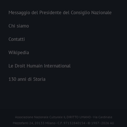
Messaggio del Presidente del Consiglio Nazionale
Chi siamo
Contatti
Wikipedia
Le Droit Humain International
130 anni di Storia
Associazione Nazionale Culturale IL DIRITTO UMANO - Via Cardinale
Mezzofanti 24, 20133 Milano - C.F. 97132840154 - © 1987 -
2026 All