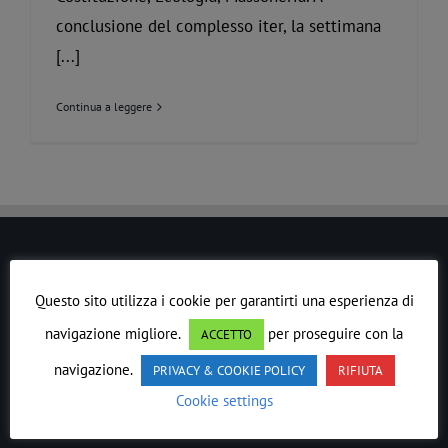
conclusione del complesso iter, la settimana
[...]
Continua a leggere
LE DROIT HUMAIN
Questo sito utilizza i cookie per garantirti una esperienza di
In ogni epoca il
Lavoro
Massonico
si è evoluto
navigazione migliore.
per proseguire con la
ACCETTO
precedendo lo spirito del suo tempo.
navigazione.
PRIVACY & COOKIE POLICY
RIFIUTA
Ordine Massonico Misto Internazionale di Rito
Cookie settings
Scozzese Antico ed Accettato LE DROIT HUMAIN
è