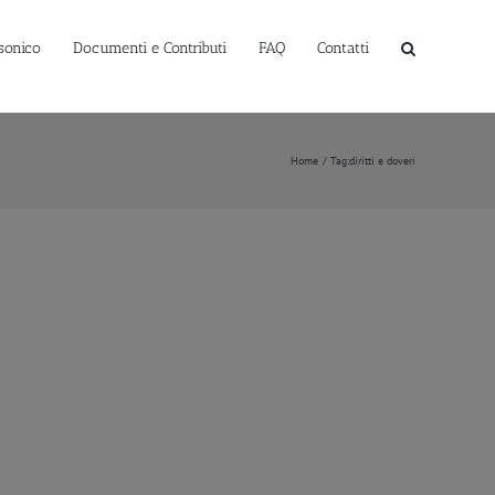
sonico
Documenti e Contributi
FAQ
Contatti
Home
Tag:
diritti e doveri