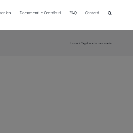
sonico
Documenti e Contributi
FAQ
Contatti
Home
Tag:
donna in masosneria