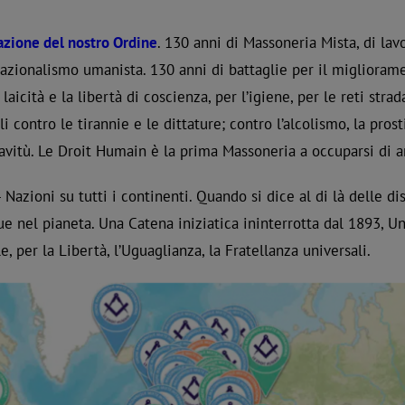
azione del nostro Ordine
. 130 anni di Massoneria Mista, di lav
azionalismo umanista. 130 anni di battaglie per il miglioramento
a laicità e la libertà di coscienza, per l’igiene, per le reti str
li contro le tirannie e le dittature; contro l’alcolismo, la pros
hiavitù. Le Droit Humain è la prima Massoneria a occuparsi di 
azioni su tutti i continenti. Quando si dice al di là delle disti
 nel pianeta. Una Catena iniziatica ininterrotta dal 1893, Uni
, per la Libertà, l’Uguaglianza, la Fratellanza universali.