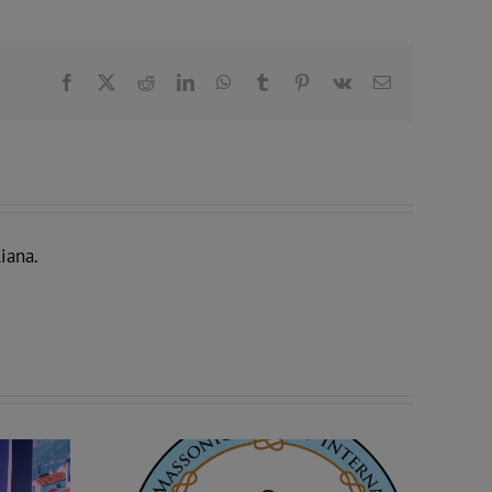
Facebook
X
Reddit
LinkedIn
WhatsApp
Tumblr
Pinterest
Vk
Email
iana.