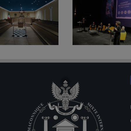
Nuova Loggia del D
Le Logge mediterranee del Droit
Corigliano-Rossano (C
Humain riunite a Marsiglia
“V.I.T.R.I.