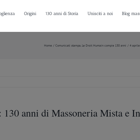
oglienza
Origini
130 anni di Storia
Unisciti a noi
Blog mas
Home
Comunicati stampa
Le Droit Humain compie 130 anni
4 april
: 130 anni di Massoneria Mista e In