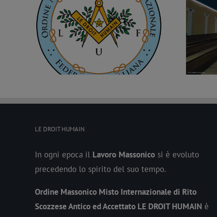
o per
Nuova Loggia a Palermo, è la “Orione”
n. 2197
LE DROIT HUMAIN
In ogni epoca il
Lavoro
Massonico
si è evoluto
precedendo lo spirito del suo tempo.
Ordine Massonico Misto Internazionale di Rito
Scozzese Antico ed Accettato LE DROIT HUMAIN
è