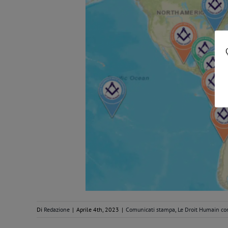
Di
Redazione
|
Aprile 4th, 2023
|
Comunicati stampa
,
Le Droit Humain c