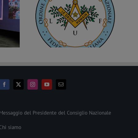
roit Humain a
8 marzo: memoria e impegno per
S). È la n.2185
l’umanità
O.L.”
Messaggio del Presidente del Consiglio Nazionale
Chi siamo