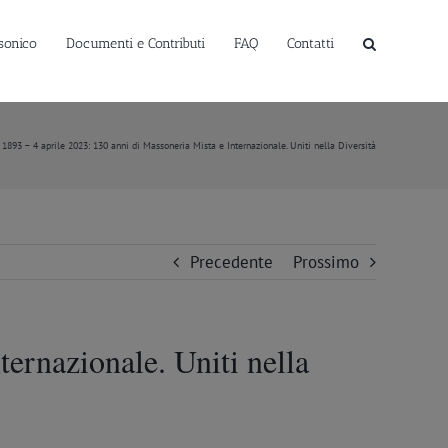
sonico
Documenti e Contributi
FAQ
Contatti
e 1893 – 4 aprile 2023: 130 anni di Massoneria Mista e Internazionale. Uniti nella Diversità
Precedente
Prossimo
ternazionale. Uniti nella