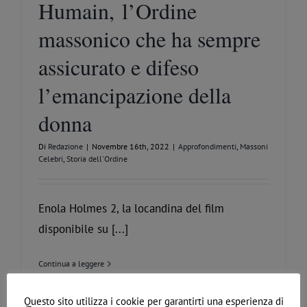
Humain, l’Ordine
massonico che ha sempre
assicurato e difeso
l’emancipazione della
donna
Di
Redazione
|
Novembre 16th, 2022
|
Approfondimenti
,
Massoni
Celebri
,
Storia dell'Ordine
Enola Holmes 2, la locandina del film
disponibile su [...]
Continua a leggere
Questo sito utilizza i cookie per garantirti una esperienza di