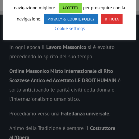
navigazione migliore.
per proseguire con la
ACCETTO
navigazione.
PRIVACY & COOKIE POLICY
RIFIUTA
Cookie settings
LE DROIT HUMAIN
In ogni epoca il
Lavoro
Massonico
si è evoluto
precedendo lo spirito del suo tempo.
Ordine Massonico Misto Internazionale di Rito
Scozzese Antico ed Accettato LE DROIT HUMAIN
è
sorto anticipando le parità civili della donna e
l’internazionalismo umanistico.
Procediamo verso una
fratellanza universale
.
Animo della Tradizione è sempre il
Costruttore
all’Opera
.