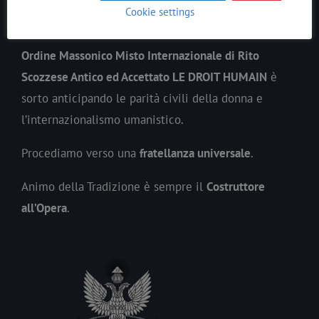
In ogni epoca il
Lavoro
Massonico
si è evoluto
Cookie settings
precedendo lo spirito del suo tempo.
Ordine Massonico Misto Internazionale di Rito
Scozzese Antico ed Accettato LE DROIT HUMAIN
è
sorto anticipando le parità civili della donna e
l’internazionalismo umanistico.
Procediamo verso una
fratellanza universale
.
Animo della Tradizione è sempre il
Costruttore
all’Opera
.