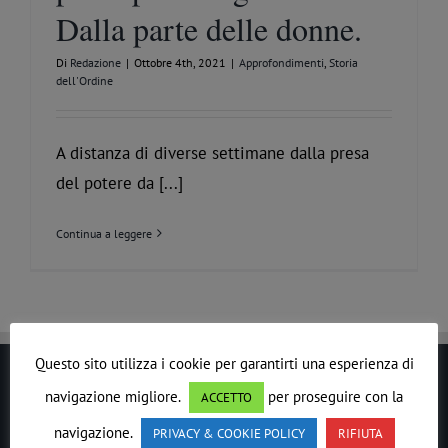
Dalla parte delle donne.
Di
Redazione
|
Ottobre 4th, 2021
|
Approfondimenti
,
Storia
dell'Ordine
A distanza di diverse settimane dalla presa
del potere da [...]
Continua a leggere
Questo sito utilizza i cookie per garantirti una esperienza di
navigazione migliore.
per proseguire con la
LE DROIT HUMAIN
ACCETTO
navigazione.
PRIVACY & COOKIE POLICY
RIFIUTA