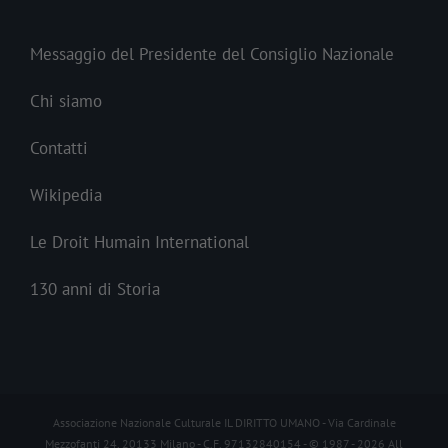
Messaggio del Presidente del Consiglio Nazionale
Chi siamo
Contatti
Wikipedia
Le Droit Humain International
130 anni di Storia
Associazione Nazionale Culturale IL DIRITTO UMANO - Via Cardinale
Mezzofanti 24, 20133 Milano - C.F. 97132840154 - © 1987 -
2026 All