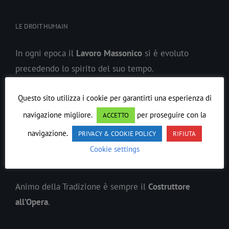
LE DROIT HUMAIN
In ogni epoca il
Lavoro
Massonico
si è evoluto
precedendo lo spirito del suo tempo.
Ordine Massonico Misto Internazionale di Rito
Questo sito utilizza i cookie per garantirti una esperienza di
Scozzese Antico ed Accettato LE DROIT HUMAIN
è
navigazione migliore.
per proseguire con la
ACCETTO
sorto anticipando le parità civili della donna e
navigazione.
PRIVACY & COOKIE POLICY
RIFIUTA
l’internazionalismo umanistico.
Cookie settings
Procediamo verso una
fratellanza universale
.
Animo della Tradizione è sempre il
Costruttore
all’Opera
.