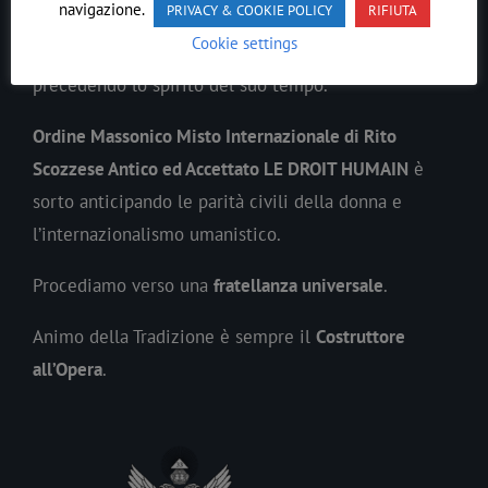
navigazione.
PRIVACY & COOKIE POLICY
RIFIUTA
Cookie settings
In ogni epoca il
Lavoro
Massonico
si è evoluto
precedendo lo spirito del suo tempo.
Ordine Massonico Misto Internazionale di Rito
Scozzese Antico ed Accettato LE DROIT HUMAIN
è
sorto anticipando le parità civili della donna e
l’internazionalismo umanistico.
Procediamo verso una
fratellanza universale
.
Animo della Tradizione è sempre il
Costruttore
all’Opera
.