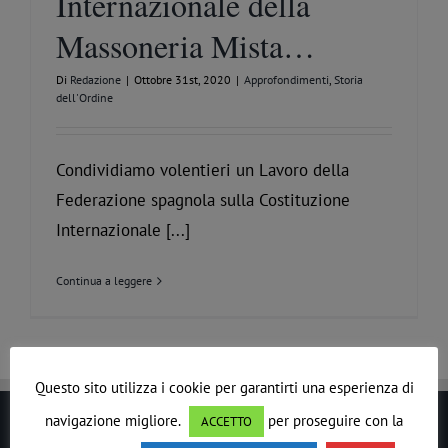
Internazionale della
Massoneria Mista…
Di
Redazione
|
Ottobre 31st, 2020
|
Approfondimenti
,
Storia
dell'Ordine
Condividiamo volentieri un Lavoro della
Federazione spagnola sulla Costituzione
Internazionale [...]
Continua a leggere
Questo sito utilizza i cookie per garantirti una esperienza di
navigazione migliore.
per proseguire con la
ACCETTO
LE DROIT HUMAIN