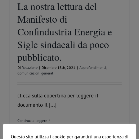
La nostra lettura del
Manifesto di
Confindustria Energia e
Sigle sindacali da poco
pubblicato.
Di
Redazione
|
Dicembre 18th, 2021
|
Approfondimenti
,
Comunicazioni generali
clicca sulla copertina per leggere il
documento Il [...]
Continua a leggere
Questo sito utilizza i cookie per garantirti una esperienza di