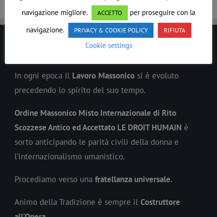
navigazione migliore.
per proseguire con la
ACCETTO
navigazione.
PRIVACY & COOKIE POLICY
RIFIUTA
Cookie settings
LE DROIT HUMAIN
In ogni epoca il
Lavoro
Massonico
si è evoluto
precedendo lo spirito del suo tempo.
Ordine Massonico Misto Internazionale di Rito
Scozzese Antico ed Accettato LE DROIT HUMAIN
è
sorto anticipando le parità civili della donna e
l’internazionalismo umanistico.
Procediamo verso una
fratellanza universale
.
Animo della Tradizione è sempre il
Costruttore
all’Opera
.