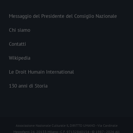
Messaggio del Presidente del Consiglio Nazionale
Chi siamo
Contatti
Wikipedia
Le Droit Humain International
130 anni di Storia
Associazione Nazionale Culturale IL DIRITTO UMANO - Via Cardinale
Mezzofanti 24, 20133 Milano - C.F. 97132840154 - © 1987 -
2026 All