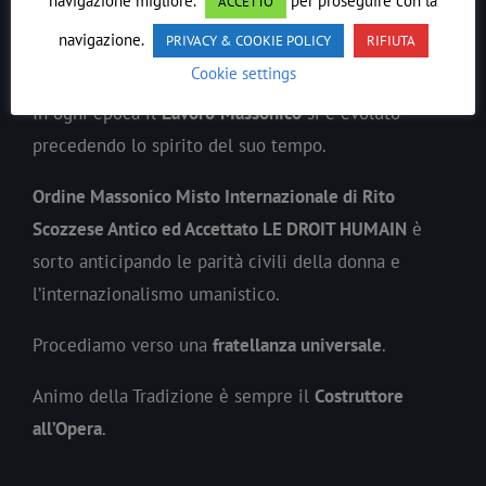
navigazione migliore.
per proseguire con la
ACCETTO
navigazione.
PRIVACY & COOKIE POLICY
RIFIUTA
LE DROIT HUMAIN
Cookie settings
In ogni epoca il
Lavoro
Massonico
si è evoluto
precedendo lo spirito del suo tempo.
Ordine Massonico Misto Internazionale di Rito
Scozzese Antico ed Accettato LE DROIT HUMAIN
è
sorto anticipando le parità civili della donna e
l’internazionalismo umanistico.
Procediamo verso una
fratellanza universale
.
Animo della Tradizione è sempre il
Costruttore
all’Opera
.