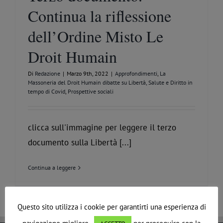
Continua la riflessione
dell’Ordine Misto Le
Droit Humain
Di
Redazione
|
Marzo 9th, 2022
|
Approfondimenti
,
La
Massoneria del Droit Humain dibatte su Libertà, Salute e Diritto in
tempo di Covid
,
Prospettive sociali
clicca sull'immagine per leggere il terzo
documento sulla Libertà [...]
Continua a leggere
Questo sito utilizza i cookie per garantirti una esperienza di