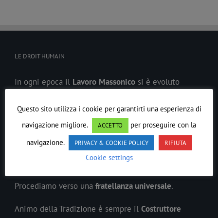
LE DROIT HUMAIN
In ogni epoca il
Lavoro
Massonico
si è evoluto
precedendo lo spirito del suo tempo.
Questo sito utilizza i cookie per garantirti una esperienza di
Ordine Massonico Misto Internazionale di Rito
navigazione migliore.
per proseguire con la
ACCETTO
Scozzese Antico ed Accettato LE DROIT HUMAIN
è
navigazione.
PRIVACY & COOKIE POLICY
RIFIUTA
sorto anticipando le parità civili della donna e
Cookie settings
l’internazionalismo umanistico.
Procediamo verso una
fratellanza universale
.
Animo della Tradizione è sempre il
Costruttore