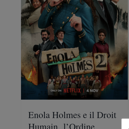
nico che
della
dine
Enola Holmes e il Droit
Humain, l’Ordine